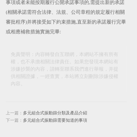
事項或者未能按期履行公開承諾事項的,需提出新的承諾
(相關承諾需符合法律、法規、公司章程的規定履行相關
審批程序)并將接受如下約束措施,直至新的承諾履行完畢
或相應補救措施實施完畢:
免責聲明：內容轉發自互聯網，本網站不擁有所有
權，也不承擔相關法律責任。如果您發現本網站有
涉嫌抄襲的內容，請轉至聯系我們進行舉報，并提
供相關證據，一經查實，本站將立刻刪除涉嫌侵權
內容。
上一篇：
多元組合式振動篩分類及產品介紹
下一篇：
多元組合式振動篩需要知道的事項