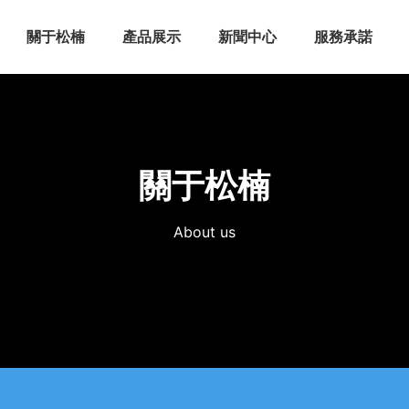
關于松楠
產品展示
新聞中心
服務承諾
關于松楠
About us