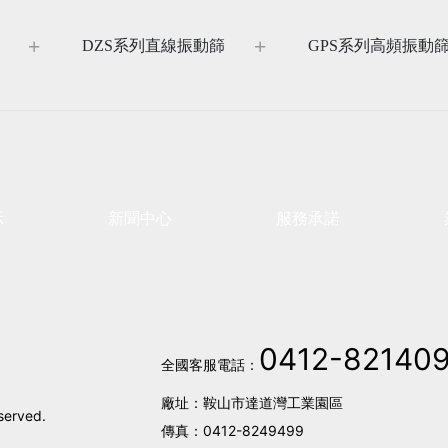
DZS系列直線振動篩
GPS系列高頻振動
示
新聞中心
服務承諾
0412-82140
全國客服電話：
廠址：鞍山市達道灣工業園區
erved.
傳真：
0412-8249499