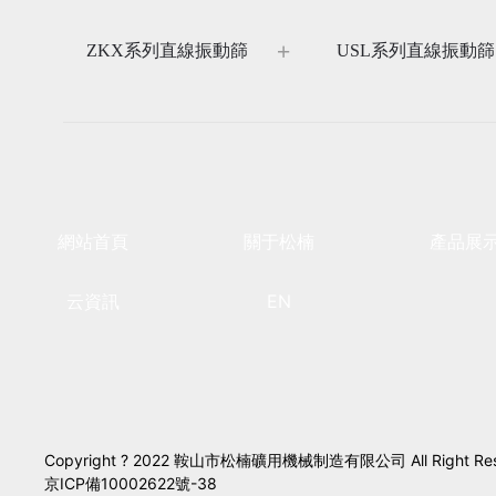
ZKX系列直線振動篩
USL系列直線振動篩
網站首頁
關于松楠
產品展
云資訊
EN
Copyright ? 2022 鞍山市松楠礦用機械制造有限公司 All Right Res
京ICP備10002622號-38