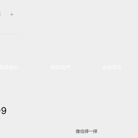
篩
業績展示
聯系我們
在線留言
99
微信掃一掃