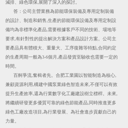
減排、綠色環保,展開了深入的探討。
答：公司主營業務為節能環保裝備及專用定制裝備
的設計、制造和銷售,生產的節能環保設備及專用定制設
備均為非標準化產品,需要根據客戶不同的技術、場地等
要求,有針對性的提出解決方案和產品設計方案。公司主
要產品具有體積大、重量大、工序復雜等特點,合同約定
的生產周期一般為3-6個月,產品發貨至驗收也需要一定的
時間。
百舸爭流,奮楫者先。合肥工業園以智能制造為核心,
兼顧資源利用,構建中國泵業綠色智造未來,不僅可以有效
提升生產效率,還為行業數字化工廠建設樹立標桿。未來,
將繼續研發更多優質可靠的綠色節能產品,同時推進更多
綠色工廠改造項目,為行業發展、為社會進步貢獻自己的
力量。