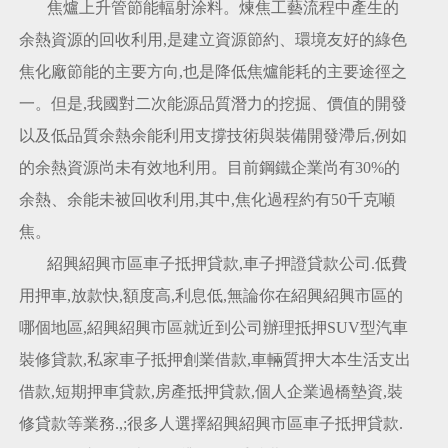
焦爐上升管節能輻射涂料。煉焦工藝流程中產生的
余熱資源的回收利用,是建立資源節約、環境友好的綠色
焦化廠節能的主要方向,也是降低焦爐能耗的主要途徑之
一。但是,我國對二次能源品質潛力的挖掘、價值的開發
以及低品質余熱余能利用支撐技術與裝備開發滯后,例如
的余熱資源尚未有效地利用。目前鋼鐵企業尚有30%的
余熱、余能未被回收利用,其中,焦化過程約有50千克噸
焦。
紹興紹興市區車子抵押貸款,車子押證貸款公司.低費
用押車,放款快,額度高,利息低,無論你在紹興紹興市區的
哪個地區,紹興紹興市區就近到公司辦理抵押SUV型汽車
裝修貸款,私家車子抵押創業借款,車輛質押大本生活支出
借款,短期押車貸款,房產抵押貸款,個人企業過橋墊資,裝
修貸款等業務.,;很多人選擇紹興紹興市區車子抵押貸款.